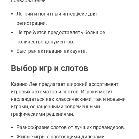
пользователей.
Легкий и понятный интерфейс для
регистрации.
Не требуется предоставлять большое
количество документов.
Быстрая активация аккаунта.
Выбор игр и слотов
Казино Лев предлагает широкий ассортимент
игровых автоматов и слотов. Игроки могут
наслаждаться как классическими, так и новыми
играми, оснащёнными современными
графическими решениями.
Разнообразие слотов от лучших провайдеров.
Живые игры с настоящими дилерами.