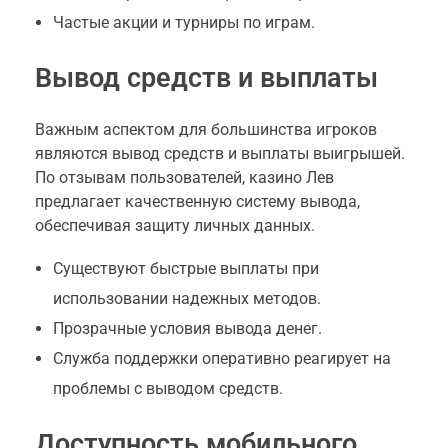
Частые акции и турниры по играм.
Вывод средств и выплаты
Важным аспектом для большинства игроков
являются вывод средств и выплаты выигрышей.
По отзывам пользователей, казино Лев
предлагает качественную систему вывода,
обеспечивая защиту личных данных.
Существуют быстрые выплаты при
использовании надежных методов.
Прозрачные условия вывода денег.
Служба поддержки оперативно реагирует на
проблемы с выводом средств.
Доступность мобильного