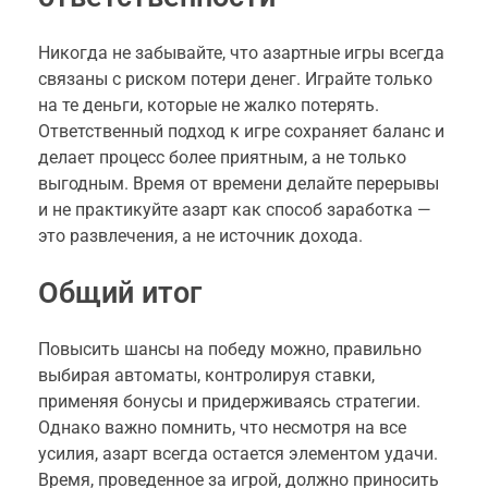
Никогда не забывайте, что азартные игры всегда
связаны с риском потери денег. Играйте только
на те деньги, которые не жалко потерять.
Ответственный подход к игре сохраняет баланс и
делает процесс более приятным, а не только
выгодным. Время от времени делайте перерывы
и не практикуйте азарт как способ заработка —
это развлечения, а не источник дохода.
Общий итог
Повысить шансы на победу можно, правильно
выбирая автоматы, контролируя ставки,
применяя бонусы и придерживаясь стратегии.
Однако важно помнить, что несмотря на все
усилия, азарт всегда остается элементом удачи.
Время, проведенное за игрой, должно приносить