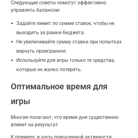
Следующие советы помогут эффективно
управлять балансом:
Задайте лимит по сумме ставок, чтобы не
выходить за рамки бюджета.
Не увеличивайте сумму ставки при попытках
вернуть проигранное.
Используйте для игры только те средства,
которые не жалко потерять.
Оптимальное время для
игры
Многие полагают, что время дня существенно
влияет на результат.
К примеру, в часы повышенной активности