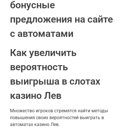
бонусные
предложения на сайте
с автоматами
Как увеличить
вероятность
выигрыша в слотах
казино Лев
Множество игроков стремятся найти методы
повышения своих вероятностей выиграть в
автоматах казино Лев.