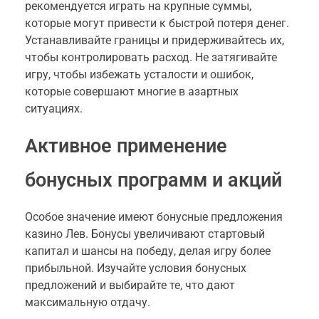
рекомендуется играть на крупные суммы,
которые могут привести к быстрой потеря денег.
Устанавливайте границы и придерживайтесь их,
чтобы контролировать расход. Не затягивайте
игру, чтобы избежать усталости и ошибок,
которые совершают многие в азартных
ситуациях.
Активное применение
бонусных программ и акций
Особое значение имеют бонусные предложения
казино Лев. Бонусы увеличивают стартовый
капитал и шансы на победу, делая игру более
прибыльной. Изучайте условия бонусных
предложений и выбирайте те, что дают
максимальную отдачу.