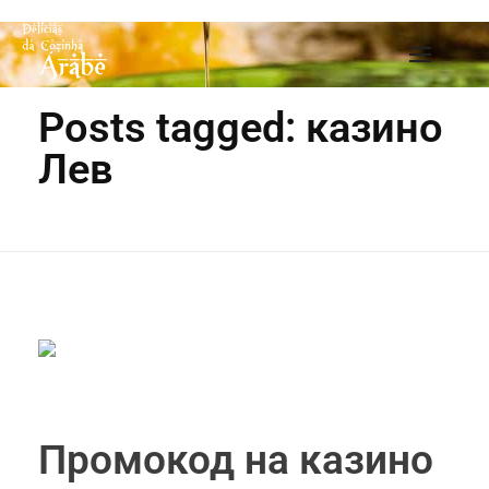
Home
казино Лев
Delícias da Cozinha Árabe
Livro de receitas Árabes incríveis
Posts tagged: казино
Лев
Промокод на казино