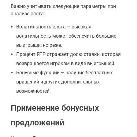
Важно учитывать следующие параметры при
анализе слота:
Волатильность слота – высокая
волатильность может обеспечить большие
выигрыши, но реже.
Процент RTP отражает долю ставки, которая
возвращается игрокам в виде выигрышей.
Бонусные функции – наличие бесплатных
вращений и других дополнительных
возможностей.
Применение бонусных
предложений