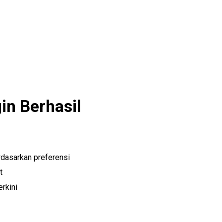
in Berhasil
dasarkan preferensi
t
rkini