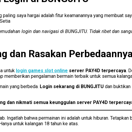
 paling saya hargai adalah fitur keamanannya yang membuat sa
Setia
mudahan login dan navigasi di BUNGJITU. Tidak ribet dan sanga
ng dan Rasakan Perbedaannya
ma untuk
login games slot online
server PAY4D terpercaya
. 
siap memberikan pengalaman bermain terbaik untuk semua kalanga
main yang berbeda.
Login sekarang di BUNGJITU
dan buktikan 
ng dan nikmati semua keunggulan server PAY4D terpercay
ab. Ingatlah bahwa permainan ini adalah untuk hiburan. Tetapka
anya untuk kalangan 18 tahun ke atas.