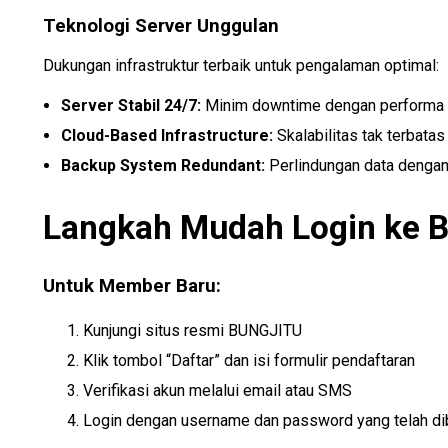
Teknologi Server Unggulan
Dukungan infrastruktur terbaik untuk pengalaman optimal:
Server Stabil 24/7:
Minim downtime dengan performa 
Cloud-Based Infrastructure:
Skalabilitas tak terbata
Backup System Redundant:
Perlindungan data denga
Langkah Mudah Login ke
Untuk Member Baru:
Kunjungi situs resmi BUNGJITU
Klik tombol “Daftar” dan isi formulir pendaftaran
Verifikasi akun melalui email atau SMS
Login dengan username dan password yang telah di