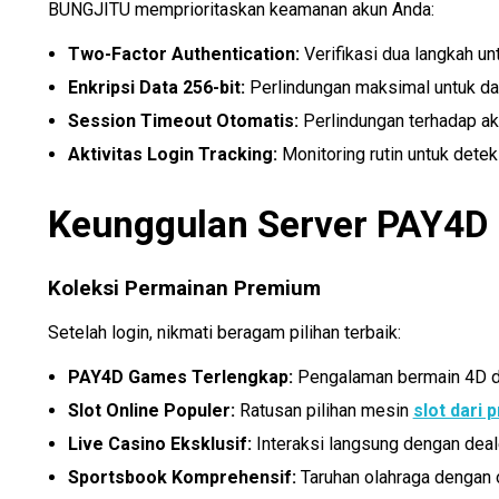
BUNGJITU memprioritaskan keamanan akun Anda:
Two-Factor Authentication:
Verifikasi dua langkah un
Enkripsi Data 256-bit:
Perlindungan maksimal untuk dat
Session Timeout Otomatis:
Perlindungan terhadap ak
Aktivitas Login Tracking:
Monitoring rutin untuk detek
Keunggulan Server PAY4D
Koleksi Permainan Premium
Setelah login, nikmati beragam pilihan terbaik:
PAY4D Games Terlengkap:
Pengalaman bermain 4D d
Slot Online Populer:
Ratusan pilihan mesin
slot dari 
Live Casino Eksklusif:
Interaksi langsung dengan deal
Sportsbook Komprehensif:
Taruhan olahraga dengan 