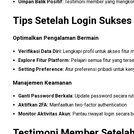
Umpan Balik Positif:
Testimoni member yang mengkonf
Tips Setelah Login Sukses
Optimalkan Pengalaman Bermain
Verifikasi Data Diri:
Lengkapi profil untuk akses fitur 
Explore Fitur Platform:
Pelajari semua fitur yang ters
Setting Preference:
Atur preferensi pribadi untuk k
Manajemen Keamanan
Ganti Password Berkala:
Update password secara rut
Aktifkan 2FA:
Manfaatkan two-factor authentication
Monitor Aktivitas Akun:
Pantau riwayat login secara b
Testimoni Member Setelah