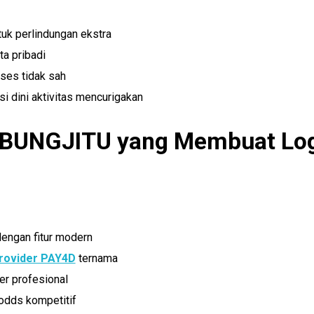
tuk perlindungan ekstra
a pribadi
ses tidak sah
si dini aktivitas mencurigakan
 BUNGJITU yang Membuat Log
engan fitur modern
provider PAY4D
ternama
er profesional
odds kompetitif