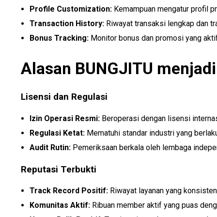
Profile Customization:
Kemampuan mengatur profil pr
Transaction History:
Riwayat transaksi lengkap dan t
Bonus Tracking:
Monitor bonus dan promosi yang akti
Alasan BUNGJITU menjadi
Lisensi dan Regulasi
Izin Operasi Resmi:
Beroperasi dengan lisensi interna
Regulasi Ketat:
Mematuhi standar industri yang berlak
Audit Rutin:
Pemeriksaan berkala oleh lembaga indep
Reputasi Terbukti
Track Record Positif:
Riwayat layanan yang konsisten
Komunitas Aktif:
Ribuan member aktif yang puas deng