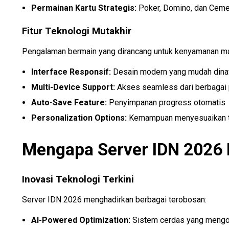
Permainan Kartu Strategis:
Poker, Domino, dan Ceme 
Fitur Teknologi Mutakhir
Pengalaman bermain yang dirancang untuk kenyamanan m
Interface Responsif:
Desain modern yang mudah dina
Multi-Device Support:
Akses seamless dari berbagai 
Auto-Save Feature:
Penyimpanan progress otomatis
Personalization Options:
Kemampuan menyesuaikan ta
Mengapa Server IDN 2026 
Inovasi Teknologi Terkini
Server IDN 2026 menghadirkan berbagai terobosan:
AI-Powered Optimization:
Sistem cerdas yang mengo