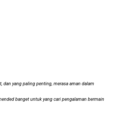
pat, dan yang paling penting, merasa aman dalam
mended banget untuk yang cari pengalaman bermain