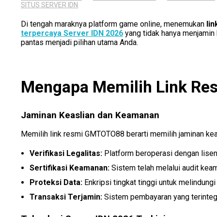
SITUS SERVER IDN
Di tengah maraknya platform game online, menemukan
li
terpercaya Server IDN 2026
yang tidak hanya menjamin 
pantas menjadi pilihan utama Anda.
Mengapa Memilih Link Re
Jaminan Keaslian dan Keamanan
Memilih link resmi GMTOTO88 berarti memilih jaminan kea
Verifikasi Legalitas:
Platform beroperasi dengan lisens
Sertifikasi Keamanan:
Sistem telah melalui audit kea
Proteksi Data:
Enkripsi tingkat tinggi untuk melindungi
Transaksi Terjamin:
Sistem pembayaran yang terintegr