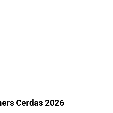
mers Cerdas 2026