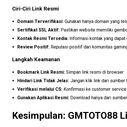
Ciri-Ciri Link Resmi
Domain Terverifikasi:
Gunakan hanya domain yang telah
Sertifikat SSL Aktif:
Pastikan website memiliki gemb
Kontak Resmi Tersedia:
Informasi kontak yang dapat d
Review Positif:
Reputasi positif dari komunitas gamin
Langkah Keamanan
Bookmark Link Resmi:
Simpan link resmi di browser
Hindari Link Tidak Jelas:
Jangan klik link dari sumber 
Verifikasi melalui CS:
Konfirmasi ke customer service
Gunakan Aplikasi Resmi:
Download hanya dari sumber
Kesimpulan: GMTOTO88 Lin