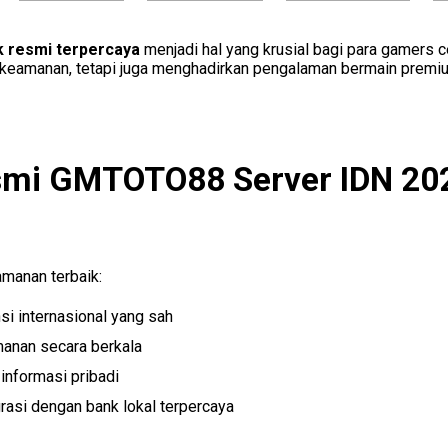
nk resmi terpercaya
menjadi hal yang krusial bagi para gamers 
keamanan, tetapi juga menghadirkan pengalaman bermain premiu
smi GMTOTO88 Server IDN 20
manan terbaik:
i internasional yang sah
manan secara berkala
 informasi pribadi
asi dengan bank lokal terpercaya