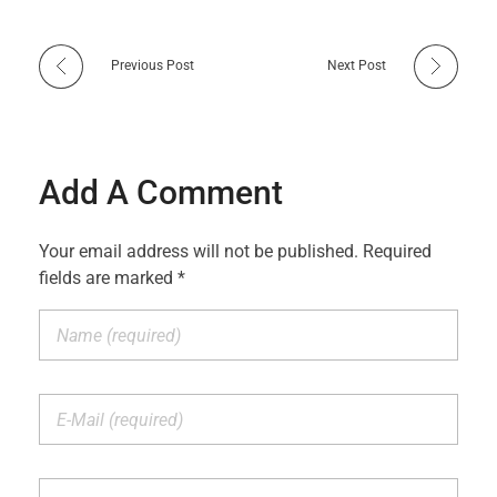
Previous Post
Next Post
Add A Comment
Your email address will not be published. Required
fields are marked *