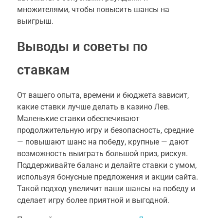
множителями, чтобы повысить шансы на
выигрыш.
Выводы и советы по
ставкам
От вашего опыта, времени и бюджета зависит,
какие ставки лучше делать в казино Лев.
Маленькие ставки обеспечивают
продолжительную игру и безопасность, средние
— повышают шанс на победу, крупные — дают
возможность выиграть большой приз, рискуя.
Поддерживайте баланс и делайте ставки с умом,
используя бонусные предложения и акции сайта.
Такой подход увеличит ваши шансы на победу и
сделает игру более приятной и выгодной.