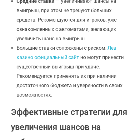
Средние ставки
— увеличивают шансы на
выигрыш, при этом не требуют больших
средств. Рекомендуются для игроков, уже
ознакомленных с автоматами, желающих
увеличить шанс на выигрыш.
Большие ставки сопряжены с риском,
Лев
казино официальный сайт
но могут принести
существенный выигрыш при удаче.
Рекомендуется применять их при наличии
достаточного бюджета и уверености в своих
возможностях.
Эффективные стратегии для
увеличения шансов на