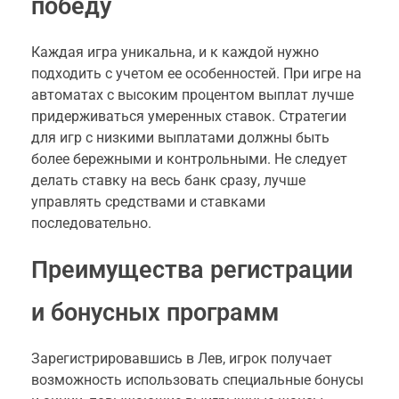
победу
Каждая игра уникальна, и к каждой нужно
подходить с учетом ее особенностей. При игре на
автоматах с высоким процентом выплат лучше
придерживаться умеренных ставок. Стратегии
для игр с низкими выплатами должны быть
более бережными и контрольными. Не следует
делать ставку на весь банк сразу, лучше
управлять средствами и ставками
последовательно.
Преимущества регистрации
и бонусных программ
Зарегистрировавшись в Лев, игрок получает
возможность использовать специальные бонусы