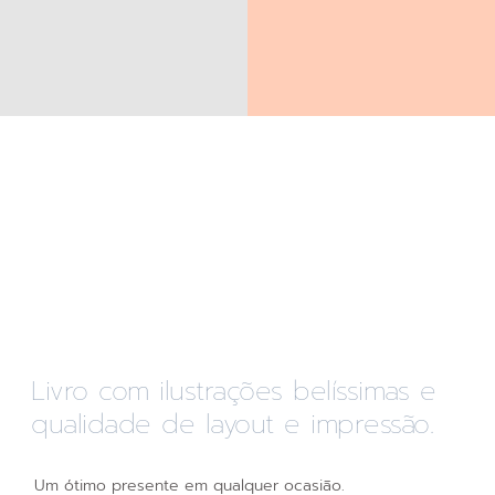
Livro com ilustrações belíssimas e
qualidade de layout e impressão.
Um ótimo presente em qualquer ocasião.