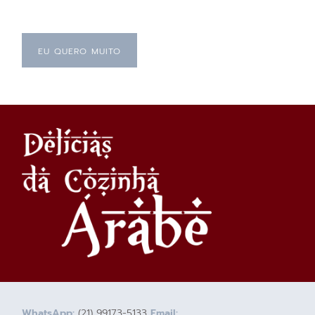
EU QUERO MUITO
WhatsApp:
(21) 99173-5133
Email: